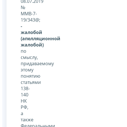
08.07.2019
№
ММВ-7-
19/343@;
-
жалобой
(апелляционной
жалобой)
по
смыслу,
придаваемому
этому
понятию
статьями
138-
140
НК
РФ,
а
также
Федеральными