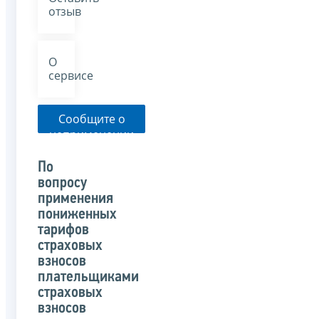
отзыв
О
сервисе
Сообщите о
неприменении
налоговым
органом
По
указанного
вопросу
письма
применения
пониженных
тарифов
страховых
взносов
плательщиками
страховых
взносов