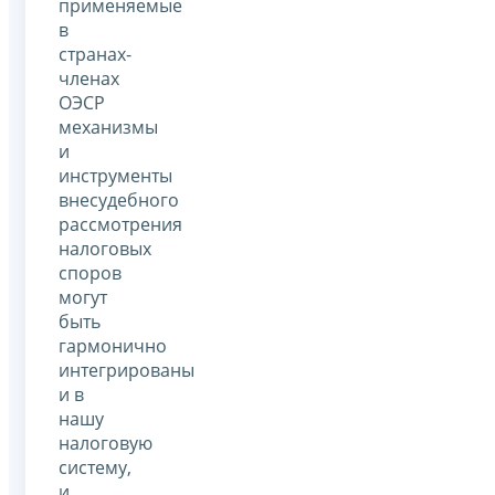
применяемые
в
странах-
членах
ОЭСР
механизмы
и
инструменты
внесудебного
рассмотрения
налоговых
споров
могут
быть
гармонично
интегрированы
и в
нашу
налоговую
систему,
и