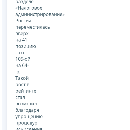
разделе
«Налоговое
администрирование»
Россия
переместилась
вверх
на 41
позицию
– со
105-ой
на 64-
ю.
Такой
рост в
рейтинге
стал
возможен
благодаря
упрощению
процедур
исчисления