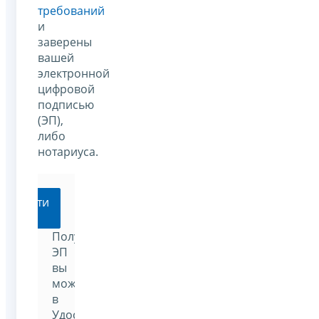
требований
и
заверены
вашей
электронной
цифровой
подписью
(ЭП),
либо
нотариуса.
Перейти
Получить
ЭП
вы
можете
в
Удостоверяющем