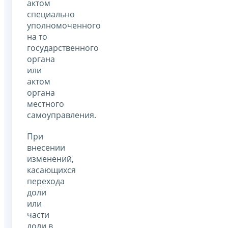
актом
специально
уполномоченного
на то
государственного
органа
или
актом
органа
местного
самоуправления.
При
внесении
изменений,
касающихся
перехода
доли
или
части
доли в