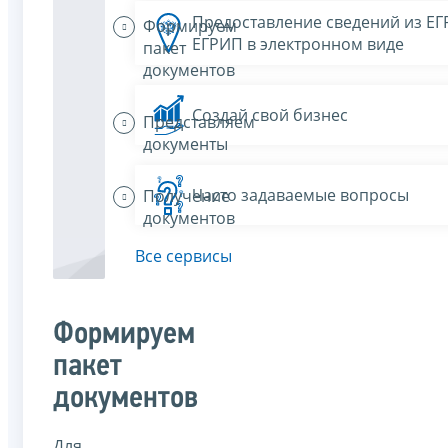
Предоставление сведений из Е
Формируем
ЕГРИП в электронном виде
пакет
документов
Создай свой бизнес
Представляем
документы
Часто задаваемые вопросы
Получение
документов
Все сервисы
Формируем
пакет
документов
Для