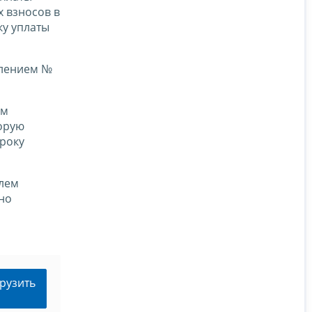
х взносов в
ку уплаты
влением №
ом
торую
сроку
елем
но
рузить