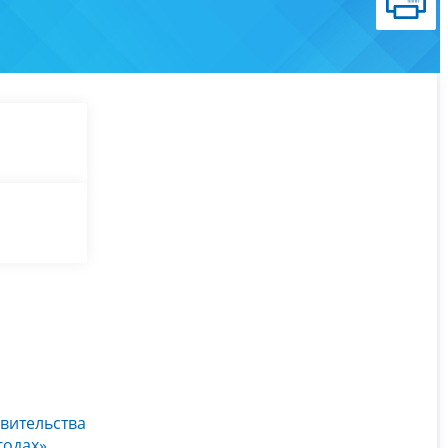
авительства
годах»