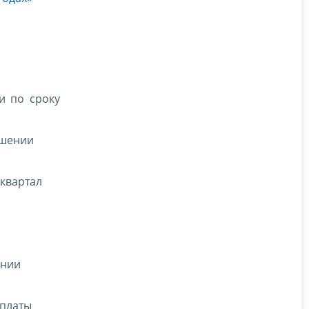
и по сроку
ошении
 квартал
ении
уплаты