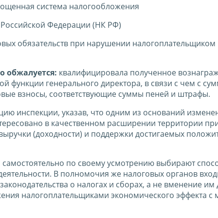
рощенная система налогообложения
 Российской Федерации (НК РФ)
овых обязательств при нарушении налогоплательщиком
о обжалуется:
квалифицировала полученное вознаграж
ой функции генерального директора, в связи с чем с су
ховые взносы, соответствующие суммы пеней и штрафы.
ию инспекции, указав, что одним из оснований измене
нтересовано в качественном расширении территории при
 выручки (доходности) и поддержки достигаемых положи
ы самостоятельно по своему усмотрению выбирают спос
деятельности. В полномочия же налоговых органов вхо
аконодательства о налогах и сборах, а не вменение им
ижения налогоплательщиками экономического эффекта с