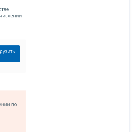
стве
счислении
рузить
ении по