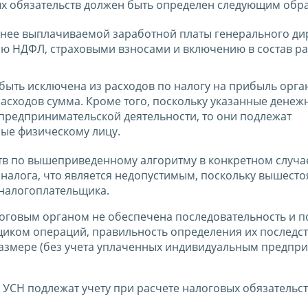
ых обязательств должен быть определен следующим обр
анее выплачиваемой заработной платы генерального дир
ю НДФЛ, страховыми взносами и включению в состав ра
быть исключена из расходов по налогу на прибыль орга
расходов сумма. Кроме того, поскольку указанные денеж
предпринимательской деятельности, то они подлежат
ые физическому лицу.
ств по вышеприведенному алгоритму в конкретном случа
налога, что является недопустимым, поскольку вышест
 налогоплательщика.
оговым органом не обеспечена последовательность и п
ком операций, правильность определения их последст
азмере (без учета уплаченных индивидуальным предпр
УСН подлежат учету при расчете налоговых обязательст