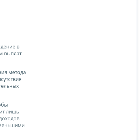
дение в
мм выплат
ния метода
сутствия
тельных
обы
дит лишь
 доходов
 меньшими