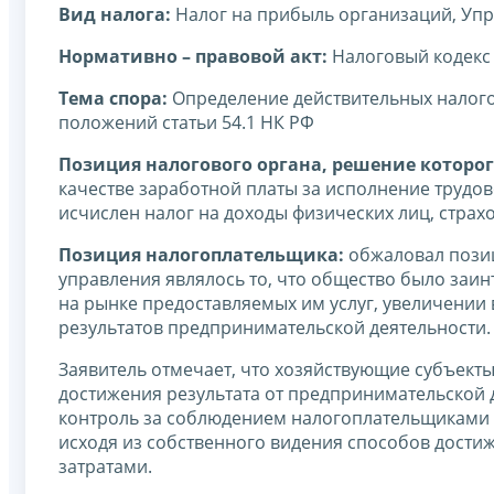
Вид налога:
Налог на прибыль организаций, Уп
Нормативно – правовой акт:
Налоговый кодекс
Тема спора:
Определение действительных налог
положений статьи 54.1 НК РФ
Позиция налогового органа, решение которог
качестве заработной платы за исполнение трудов
исчислен налог на доходы физических лиц, стра
Позиция налогоплательщика:
обжаловал позиц
управления являлось то, что общество было заи
на рынке предоставляемых им услуг, увеличении
результатов предпринимательской деятельности.
Заявитель отмечает, что хозяйствующие субъект
достижения результата от предпринимательской 
контроль за соблюдением налогоплательщиками з
исходя из собственного видения способов дост
затратами.