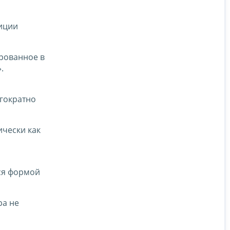
зиции
ированное в
.
гократно
чески как
ся формой
ра не