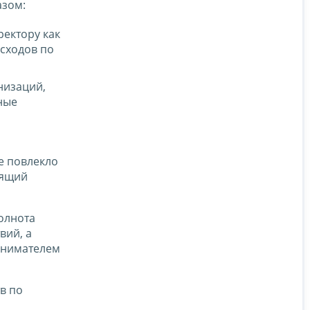
азом:
ектору как
сходов по
низаций,
ные
е повлекло
оящий
олнота
вий, а
инимателем
в по