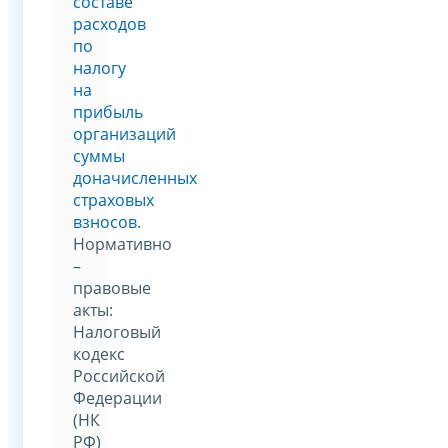
составе
расходов
по
налогу
на
прибыль
организаций
суммы
доначисленных
страховых
взносов.
Нормативно
–
правовые
акты:
Налоговый
кодекс
Российской
Федерации
(НК
РФ)