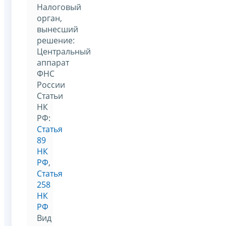
Налоговый
орган,
вынесший
решение:
Центральный
аппарат
ФНС
России
Статьи
НК
РФ:
Статья
89
НК
РФ
,
Статья
258
НК
РФ
Вид