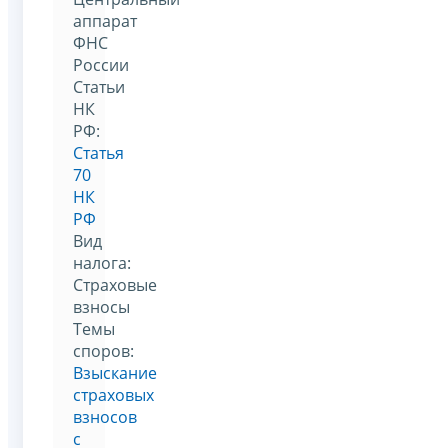
аппарат
ФНС
России
Статьи
НК
РФ:
Статья
70
НК
РФ
Вид
налога:
Страховые
взносы
Темы
споров:
Взыскание
страховых
взносов
с