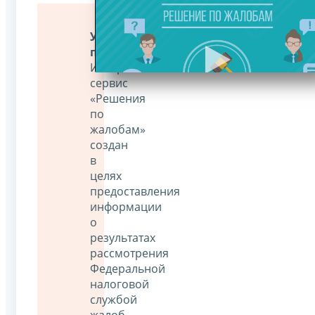
Уважаемые
пользователи!
Интернет-
сервис
«Решения
по
жалобам»
создан
в
целях
предоставления
информации
о
результатах
рассмотрения
Федеральной
налоговой
службой
жалоб