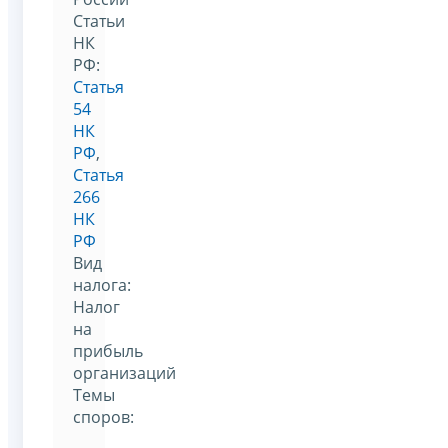
Статьи
НК
РФ:
Статья
54
НК
РФ
,
Статья
266
НК
РФ
Вид
налога:
Налог
на
прибыль
организаций
Темы
споров: