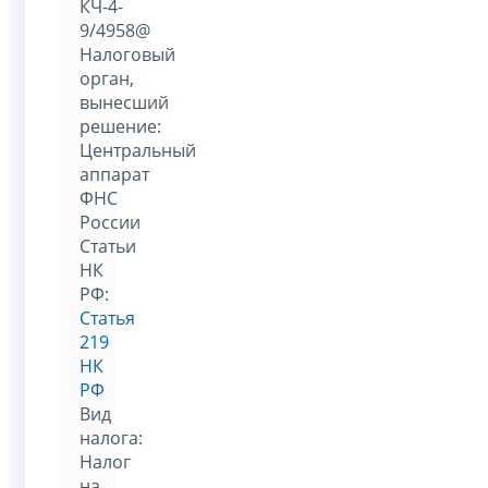
КЧ-4-
9/4958@
Налоговый
орган,
вынесший
решение:
Центральный
аппарат
ФНС
России
Статьи
НК
РФ:
Статья
219
НК
РФ
Вид
налога:
Налог
на