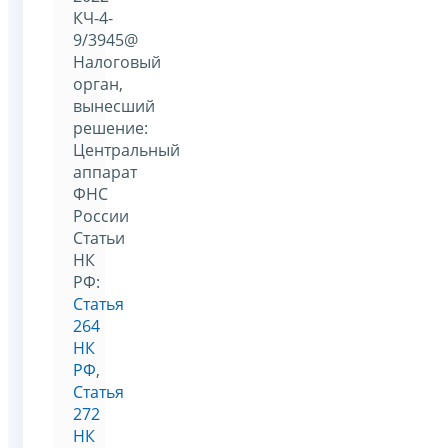
КЧ-4-
9/3945@
Налоговый
орган,
вынесший
решение:
Центральный
аппарат
ФНС
России
Статьи
НК
РФ:
Статья
264
НК
РФ
,
Статья
272
НК