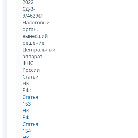
2022
СД-3-
9/4629@
Налоговый
орган,
вынесший
решение:
Центральный
аппарат
ФНС
России
Статьи
НК
РФ:
Статья
153
НК
РФ
,
Статья
154
НК