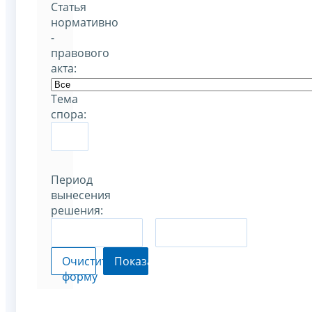
Статья
нормативно
-
правового
акта:
Тема
спора:
Период
вынесения
решения:
–
Очистить
Показать
форму