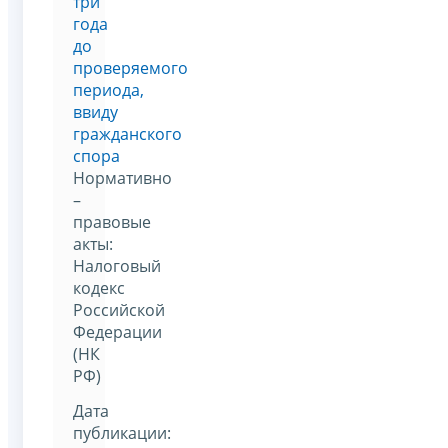
три
года
до
проверяемого
периода,
ввиду
гражданского
спора
Нормативно
–
правовые
акты:
Налоговый
кодекс
Российской
Федерации
(НК
РФ)
Дата
публикации: