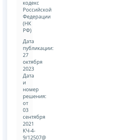
кодекс
Российской
Федерации
(НК
РФ)
Дата
публикации:
27
октября
2023
Дата
и
номер
решения:
от
03
сентября
2021
КЧ-4-
9/12507@