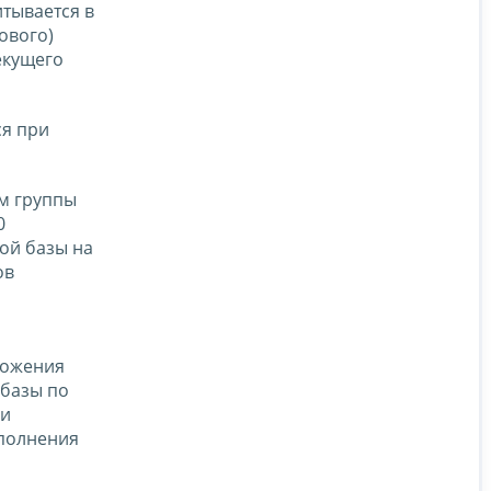
итывается в
ового)
екущего
ся при
ам группы
0
ой базы на
ов
ложения
 базы по
ии
аполнения