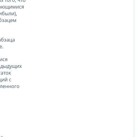
з того, что
щающимися
ибыли),
абзацем
абзаца
е.
ися
едыдущих
таток
ций с
вленного