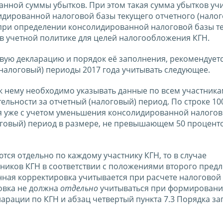
занной суммы убытков. При этом такая сумма убытков уч
дированной налоговой базы текущего отчетного (налог
 при определении консолидированной налоговой базы т
 в учетной политике для целей налогообложения КГН.
овую декларацию и порядок её заполнения, рекомендует
(налоговый) периоды 2017 года учитывать следующее.
х к нему необходимо указывать данные по всем участник
ельности за отчетный (налоговый) период. По строке 10
ся уже с учетом уменьшения консолидированной налогов
оговый) период в размере, не превышающем 50 процент
тся отдельно по каждому участнику КГН, то в случае
тников КГН в соответствии с положениями второго пред
занная корректировка учитывается при расчете налоговой
ровка не должна
отдельно
учитываться при формирован
ларации по КГН и абзац четвертый пункта 7.3 Порядка з