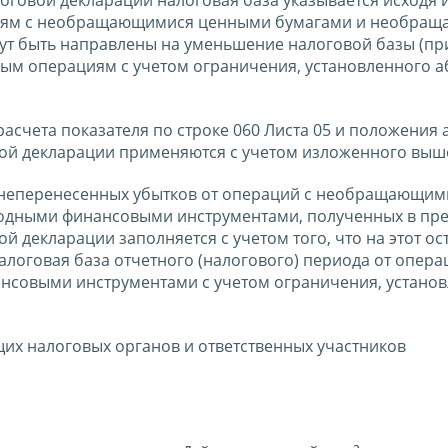
оговой декларации налоговая база указывается исходя и
ациям с необращающимися ценными бумагами и необра
т быть направлены на уменьшение налоговой базы (пр
ным операциям с учетом ограничения, установленного 
счета показателя по строке 060 Листа 05 и положения 
вой декларации применяются с учетом изложенного выш
ка неперенесенных убытков от операций с необращающим
дными финансовыми инструментами, полученных в пр
й декларации заполняется с учетом того, что на этот ос
алоговая база отчетного (налогового) периода от опера
нсовыми инструментами с учетом ограничения, устано
их налоговых органов и ответственных участников