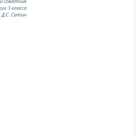
й советник
ии 3 класса
Д.С. Сатин