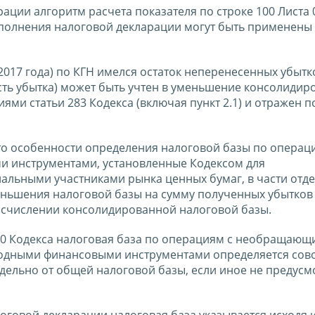
ации алгоритм расчета показателя по строке 100 Листа 
аполнения налоговой декларации могут быть применены 
 2017 года) по КГН имелся остаток неперенесенных убытк
асть убытка) может быть учтен в уменьшение консолиди
ями статьи 283 Кодекса (включая пункт 2.1) и отражен п
что особенности определения налоговой базы по операц
 инструментами, установленные Кодексом для
альными участниками рынка ценных бумаг, в части отд
меньшения налоговой базы на сумму полученных убытков
исчислении консолидированной налоговой базы.
 280 Кодекса налоговая база по операциям с необращаю
дными финансовыми инструментами определяется сово
отдельно от общей налоговой базы, если иное не предус