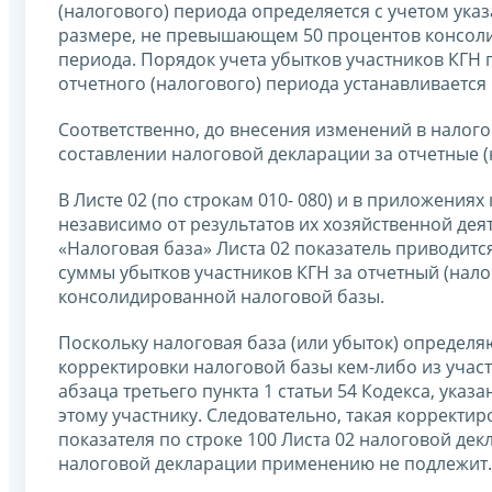
(налогового) периода определяется с учетом ука
размере, не превышающем 50 процентов консоли
периода. Порядок учета убытков участников КГН
отчетного (налогового) периода устанавливается
Соответственно, до внесения изменений в налог
составлении налоговой декларации за отчетные 
В Листе 02 (по строкам 010- 080) и в приложения
независимо от результатов их хозяйственной деят
«Налоговая база» Листа 02 показатель приводит
суммы убытков участников КГН за отчетный (нал
консолидированной налоговой базы.
Поскольку налоговая база (или убыток) определяю
корректировки налоговой базы кем-либо из учас
абзаца третьего пункта 1 статьи 54 Кодекса, ука
этому участнику. Следовательно, такая корректи
показателя по строке 100 Листа 02 налоговой дек
налоговой декларации применению не подлежит.