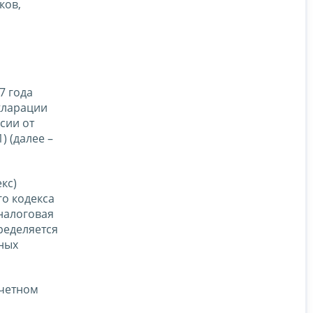
ков,
7 года
кларации
сии от
) (далее –
кс)
го кодекса
налоговая
ределяется
нных
тчетном