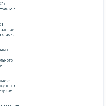
02 и
только с
ов
рованной
о строке
иям с
ельного
 и
щимися
купно в
мотрено