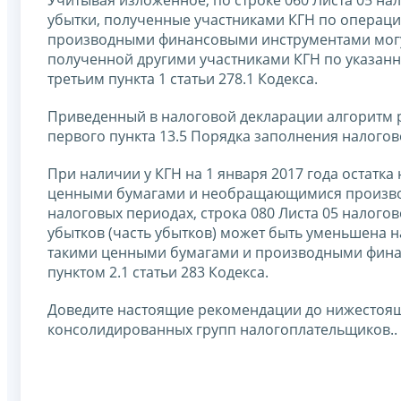
Учитывая изложенное, по строке 060 Листа 05 нал
убытки, полученные участниками КГН по опер
производными финансовыми инструментами могу
полученной другими участниками КГН по указан
третьим пункта 1 статьи 278.1 Кодекса.
Приведенный в налоговой декларации алгоритм ра
первого пункта 13.5 Порядка заполнения налого
При наличии у КГН на 1 января 2017 года остат
ценными бумагами и необращающимися произво
налоговых периодах, строка 080 Листа 05 налогово
убытков (часть убытков) может быть уменьшена н
такими ценными бумагами и производными фина
пунктом 2.1 статьи 283 Кодекса.
Доведите настоящие рекомендации до нижестоящ
консолидированных групп налогоплательщиков..