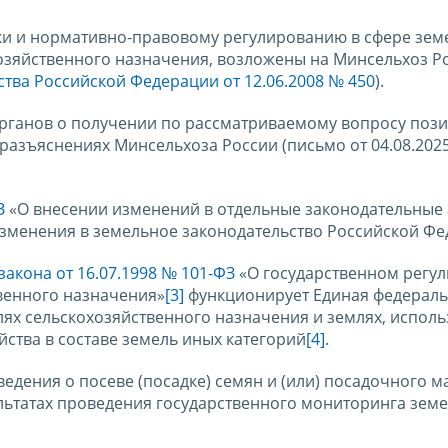
ки и нормативно-правовому регулированию в сфере зем
озяйственного назначения, возложены на Минсельхоз Р
тва Российской Федерации от 12.06.2008 № 450
).
рганов о получении по рассматриваемому вопросу поз
азъяснениях Минсельхоза России (письмо от 04.08.2025
З
«О внесении изменений в отдельные законодательные 
зменения в земельное законодательство Российской Фе
акона от 16.07.1998 № 101-ФЗ
«О государственном регу
венного назначения»
[3]
функционирует Единая федерал
ях сельскохозяйственного назначения и землях, испол
йства в составе земель иных категорий
[4]
.
ведения о посеве (посадке) семян и (или) посадочного м
ультатах проведения государственного мониторинга зем