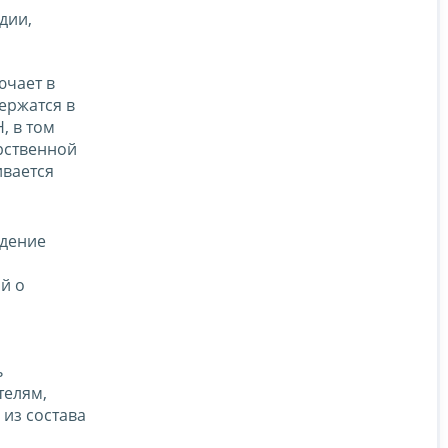
дии,
ючает в
ержатся в
, в том
рственной
ивается
едение
й о
ь
телям,
 из состава