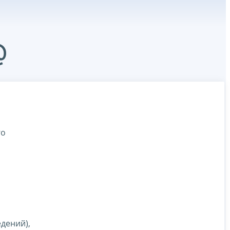
@
го
дений),