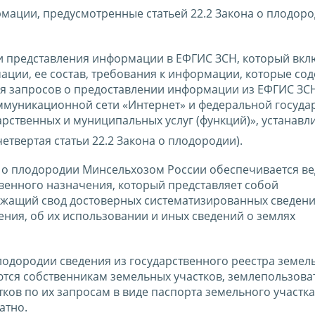
мации, предусмотренные статьей 22.2 Закона о плодоро
 представления информации в ЕФГИС ЗСН, который вкл
ции, ее состав, требования к информации, которые сод
я запросов о предоставлении информации из ЕФГИС ЗСН
муникационной сети «Интернет» и федеральной госуда
ственных и муниципальных услуг (функций)», устанавл
четвертая статьи 22.2 Закона о плодородии).
она о плодородии Минсельхозом России обеспечивается в
твенного назначения, который представляет собой
жащий свод достоверных систематизированных сведени
ния, об их использовании и иных сведений о землях
плодородии сведения из государственного реестра земел
тся собственникам земельных участков, землепользова
ов по их запросам в виде паспорта земельного участка
атно.