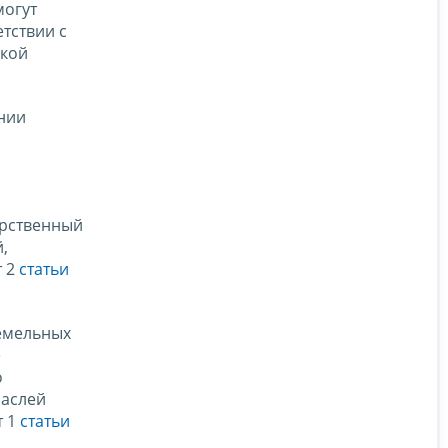
могут
етствии с
ской
нии
арственный
,
т 2
статьи
земельных
е
о
раслей
т 1
статьи