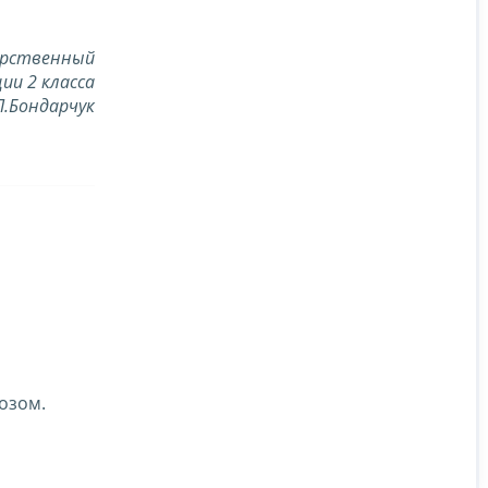
арственный
ии 2 класса
Л.Бондарчук
озом.