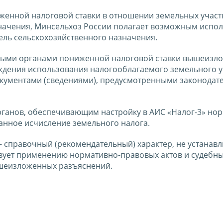
женной налоговой ставки в отношении земельных участ
начения, Минсельхоз России полагает возможным испол
мель сельскохозяйственного назначения.
выми органами пониженной налоговой ставки вышеизл
дения использования налогооблагаемого земельного у
окументами (сведениями), предусмотренными законодат
ганов, обеспечивающим настройку в АИС «Налог-3» нор
анное исчисление земельного налога.
 справочный (рекомендательный) характер, не устанавл
вует применению нормативно-правовых актов и судебн
ышеизложенных разъяснений.