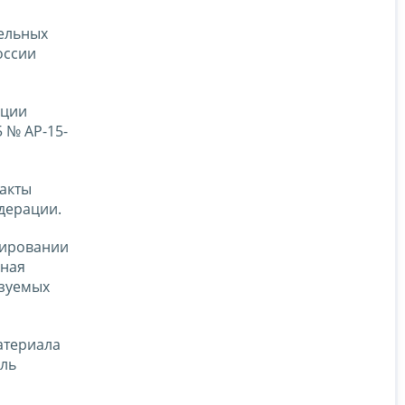
ельных
оссии
иции
 № АР-15-
акты
дерации.
лировании
ьная
ьзуемых
атериала
ель