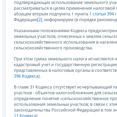
подтверждающих использование земельного участ
рассматриваться в целях применения налоговой 
абзацем вторым подпункта 1 пункта 1
статьи 394
г
Федерации
[2]
, информируем (в порядке рекоменд
Указанными положениями Кодекса предусмотрен
земельных участков, отнесенных к землям сельск
сельскохозяйственного использования в населенн
сельскохозяйственного производства.
При этом сумма земельного налога исчисляется 
кадастровый учет и государственную регистраци
представленных в налоговые органы в соответст
396 Кодекса
).
В главе 31 Кодекса отсутствует исчерпывающий
участков - объектов налогообложения для сельск
определение понятия «сельскохозяйственное пр
использования земельных участков; в связи с эт
законодательства Российской Федерации в том зна
11 Кодекса
).