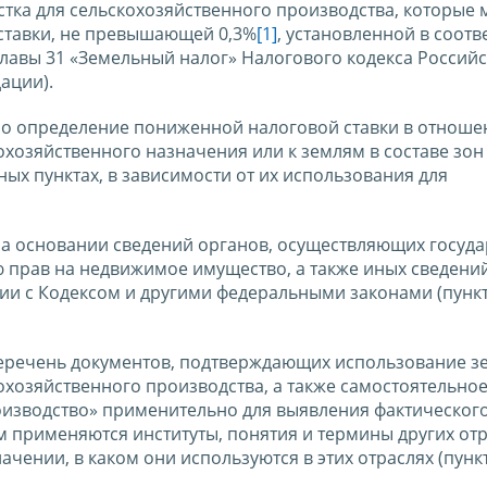
ка для сельскохозяйственного производства, которые 
ставки, не превышающей 0,3%
[1]
, установленной в соотв
лавы 31 «Земельный налог» Налогового кодекса Россий
ации).
о определение пониженной налоговой ставки в отноше
охозяйственного назначения или к землям в составе зон
ых пунктах, в зависимости от их использования для
на основании сведений органов, осуществляющих госуд
ю прав на недвижимое имущество, а также иных сведений
вии с Кодексом и другими федеральными законами (пунк
 перечень документов, подтверждающих использование 
охозяйственного производства, а также самостоятельно
оизводство» применительно для выявления фактическог
им применяются институты, понятия и термины других от
чении, в каком они используются в этих отраслях (пунк