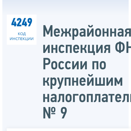
4249
Межрайонна
КОД
ИНСПЕКЦИИ
инспекция Ф
России по
крупнейшим
налогоплате
№ 9