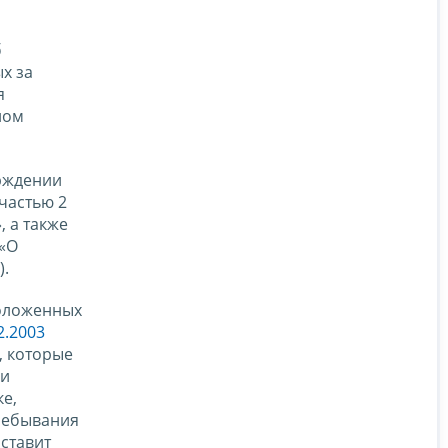
б
х за
я
ном
рждении
частью 2
, а также
 «О
).
положенных
2.2003
, которые
ми
е,
ребывания
ставит