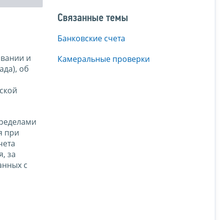
Связанные темы
Банковские счета
вании и
Камеральные проверки
да), об
йской
пределами
я при
чета
, за
анных с