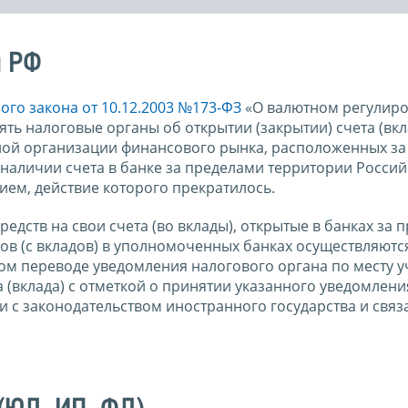
и РФ
го закона от 10.12.2003 №173-ФЗ
«О валютном регулиро
ь налоговые органы об открытии (закрытии) счета (вкла
иной организации финансового рынка, расположенных за
наличии счета в банке за пределами территории Росси
ием, действие которого прекратилось.
дств на свои счета (во вклады), открытые в банках за 
ов (с вкладов) в уполномоченных банках осуществляютс
м переводе уведомления налогового органа по месту у
 (вклада) с отметкой о принятии указанного уведомления
 с законодательством иностранного государства и связ