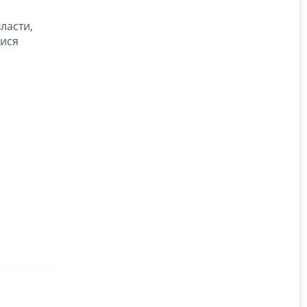
ласти,
мися