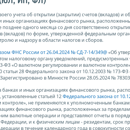
(ЮЛ, ИП, ФЛ)
оего учета об открытии (закрытии) счетов (вкладов) и о
х и иных организациях финансового рынка, расположенны
 позднее одного месяца со дня соответственно открыти
ов (вкладов) по форме, утвержденной федеральным орга
ролю и надзору в области налогов и сборов.
азом ФНС России от 26.04.2024 № СД-7-14/349@
«Об утве
том налоговому органу уведомлений, предусмотренных 
173-ФЗ «О валютном регулировании и валютном контроле»
статьи 28 Федерального закона от 10.12.2003 № 173-ФЗ
Зарегистрировано в Минюсте России 28.05.2024 № 78303
 в банках и иных организациях финансового рынка, рас
 установленные статьей 12
Федерального закона от 10.1
 контроле», не применяются к уполномоченным банкам
низациях финансового рынка, расположенных за предела
ним валютные операции и представляют отчеты в порядк
Федерации, и к физическим лицам - резидентам, срок п
дерации в течение календарного года в совокупности со