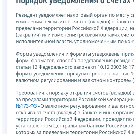
Порядок уведомления о счетах 
Резидент уведомляет налоговый орган по месту св
изменении реквизитов счетов (вкладов) в банка
пределами территории Российской Федерации, не
(закрытия) или изменения реквизитов таких счет
исполнительной власти, уполномоченным по конт
Форма уведомления и форматы утверждены
прик
форм, форматов, способа представления резиден
статьи 12 Федерального закона от 10.12.2003 № 
формы уведомления, предусмотренного частью 10 
валютном регулировании и валютном контроле» (
Требования к порядку открытия счетов (вкладов)
за пределами территории Российской Федерации,
№173-ФЗ
«О валютном регулировании и валютном
открывают счета (вклады) в банках и иных орга
территории Российской Федерации, проводят по 
установленном Центральным банком Российской 
которых за пределами территории Российской Фе