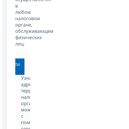
в
любом
налоговом
органе,
обслуживающем
физических
лиц.
Перейти
Узнать
адрес
территориального
налогового
органа
можно
с
помощью
сервиса: