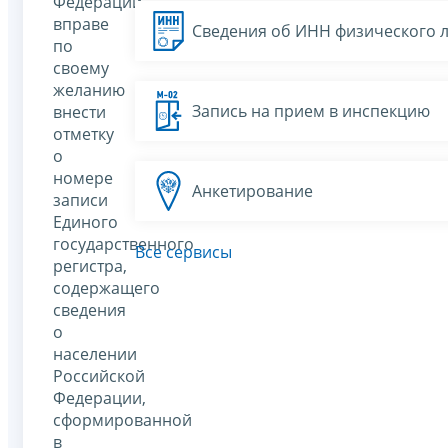
Федерации
вправе
Сведения об ИНН физического 
по
своему
желанию
Запись на прием в инспекцию
внести
отметку
о
номере
Анкетирование
записи
Единого
государственного
Все сервисы
регистра,
содержащего
сведения
о
населении
Российской
Федерации,
сформированной
в