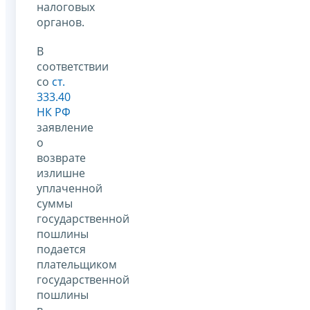
налоговых
органов.
В
соответствии
со
ст.
333.40
НК РФ
заявление
о
возврате
излишне
уплаченной
суммы
государственной
пошлины
подается
плательщиком
государственной
пошлины
в