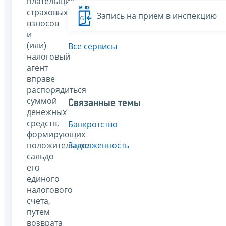
плательщик
страховых
Запись на прием в инспекцию
взносов
и
(или)
Все сервисы
налоговый
агент
вправе
распорядиться
суммой
Связанные темы
денежных
средств,
Банкротство
формирующих
положительное
Задолженность
сальдо
его
единого
налогового
счета,
путем
возврата