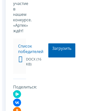
участие
в
нашем
конкурсе.
«Артек»
ждёт!
Список
Загрузить
победителей
DOCX (16
KB)
Поделиться: