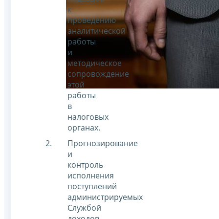
к
проведению
аналитической
работы
и
методическое
сопровождение
этой
работы
в
налоговых
органах.
Прогнозирование
и
контроль
исполнения
поступлений
администрируемых
Службой
доходов