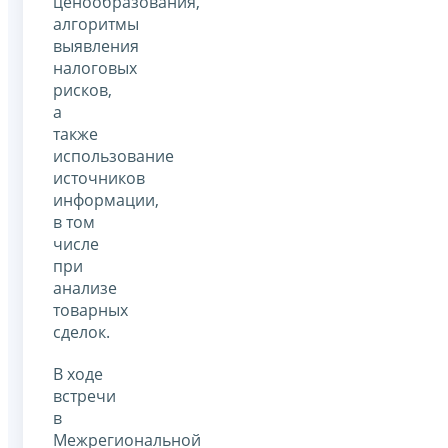
ценообразования,
алгоритмы
выявления
налоговых
рисков,
а
также
использование
источников
информации,
в том
числе
при
анализе
товарных
сделок.
В ходе
встречи
в
Межрегиональной