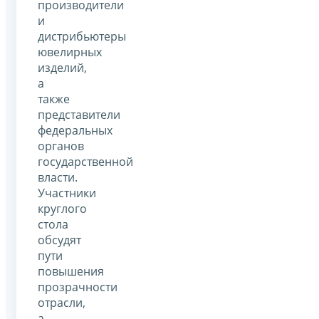
производители
и
дистрибьютеры
ювелирных
изделий,
а
также
представители
федеральных
органов
государственной
власти.
Участники
круглого
стола
обсудят
пути
повышения
прозрачности
отрасли,
а