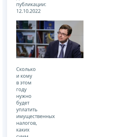
публикации:
12.10.2022
Сколько
и кому
в этом
году
нужно
будет
уплатить
имущественных
налогов,
каких
сумм