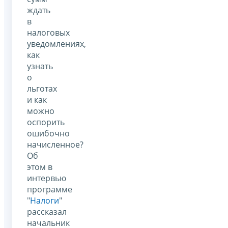
ждать
в
налоговых
уведомлениях,
как
узнать
о
льготах
и как
можно
оспорить
ошибочно
начисленное?
Об
этом в
интервью
программе
"
Налоги
"
рассказал
начальник