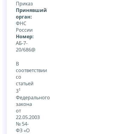
Приказ
Принявший
орган:
ФНС
России
Номер:
АБ-7-
20/686@
В
соответствии
со
статьей
1
3
Федерального
закона
от
22.05.2003
№ 54-
ФЗ «О