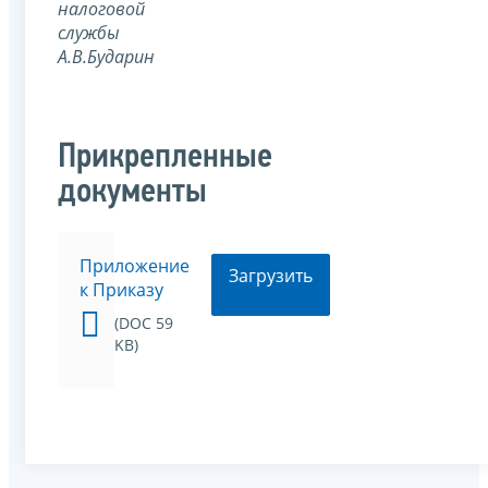
налоговой
службы
А.В.Бударин
Прикрепленные
документы
Приложение
Загрузить
к Приказу
(DOC 59
KB)