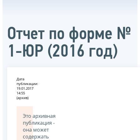
Отчет по форме №
1-ЮР (2016 год)
Дата
публикации:
19.01.2017
14:55
(архив)
Это архивная
публикация -
она может
содержать