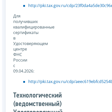
http://pki.tax.gov.ru/cdp/23f0da4a5de30c9
Для
получивших
квалифицированные
сертификаты
в
Удостоверяющем
центре
ФНС
России
с
09.04.2026:
http://pki.tax.gov.ru/cdp/aeec619ebfcd525
Технологический
(ведомственный)