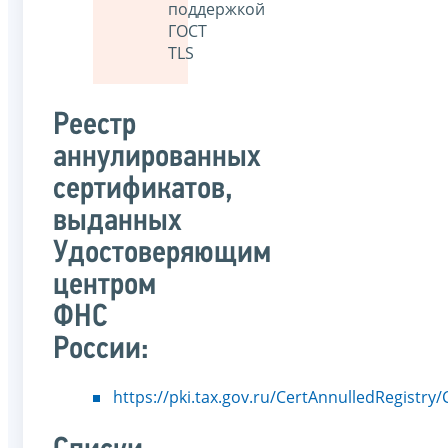
поддержкой
ГОСТ
TLS
Реестр
аннулированных
сертификатов,
выданных
Удостоверяющим
центром
ФНС
России:
https://pki.tax.gov.ru/CertAnnulledRegistry/