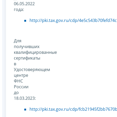
06.05.2022
года:
http://pki.tax.gov.ru/cdp/4e5c543b70fefd7
Для
получивших
квалифицированные
сертификаты
в
Удостоверяющем
центре
ФНС
России
до
18.03.2023:
http://pki.tax.gov.ru/cdp/fcb21945f2bb767