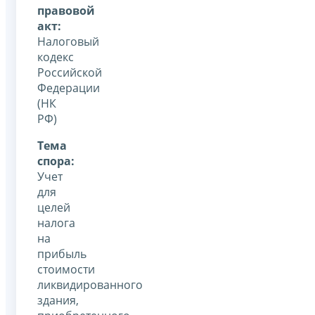
правовой
акт:
Налоговый
кодекс
Российской
Федерации
(НК
РФ)
Тема
спора:
Учет
для
целей
налога
на
прибыль
стоимости
ликвидированного
здания,