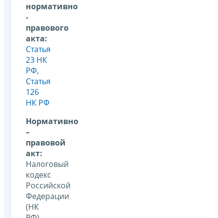
нормативно
-
правового
акта:
Статья
23 НК
РФ
,
Статья
126
НК РФ
Нормативно
–
правовой
акт:
Налоговый
кодекс
Российской
Федерации
(НК
РФ)