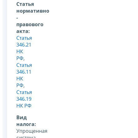
Статья
нормативно
-
правового
акта:
Статья
346.21
НК
РФ
,
Статья
346.11
НК
РФ
,
Статья
346.19
НК РФ
Вид
налога:
Упрощенная
система