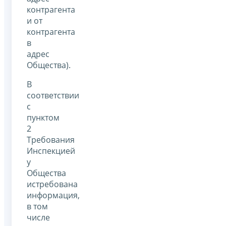
контрагента
и от
контрагента
в
адрес
Общества).
В
соответствии
с
пунктом
2
Требования
Инспекцией
у
Общества
истребована
информация,
в том
числе