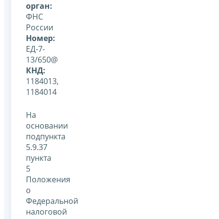
орган:
ФНС
России
Номер:
ЕД-7-
13/650@
КНД:
1184013,
1184014
На
основании
подпункта
5.9.37
пункта
5
Положения
о
Федеральной
налоговой