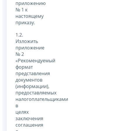
приложению
№ 1 к
настоящему
приказу.
1.2.
Изложить
приложение
№ 2
«Рекомендуемый
формат
представления
документов
(информации),
предоставляемых
налогоплательщиками
в
целях
заключения
соглашения