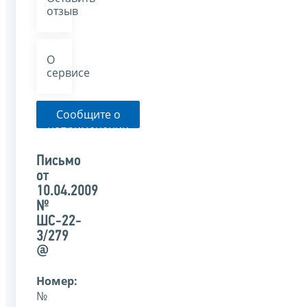
отзыв
О
сервисе
Сообщите о
неприменении
налоговым
органом
Письмо
указанного
от
письма
10.04.2009
№
ШС-22-
3/279
@
Номер:
№