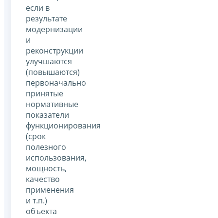
если в
результате
модернизации
и
реконструкции
улучшаются
(повышаются)
первоначально
принятые
нормативные
показатели
функционирования
(срок
полезного
использования,
мощность,
качество
применения
и т.п.)
объекта