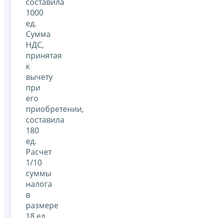
составила
1000
ед.
Сумма
НДС,
принятая
к
вычету
при
его
приобретении,
составила
180
ед.
Расчет
1/10
суммы
налога
в
размере
18 ед.,