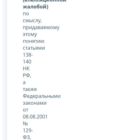
жалобой)
по
смыслу,
придаваемому
этому
понятию
статьями
138-
140
НК
РФ,
а
также
Федеральными
законами
от
08.08.2001
№
129-
ФЗ,