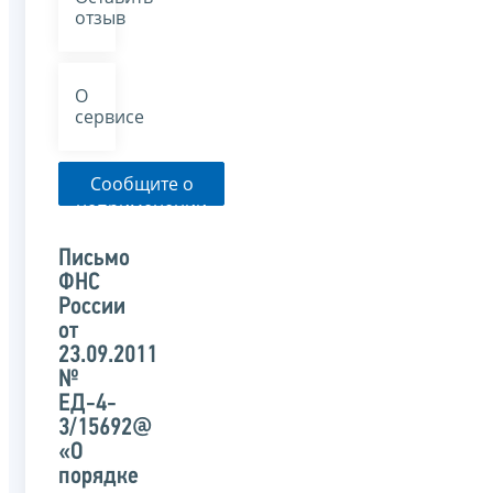
отзыв
О
сервисе
Сообщите о
неприменении
налоговым
органом
Письмо
указанного
ФНС
письма
России
от
23.09.2011
№
ЕД-4-
3/15692@
«О
порядке