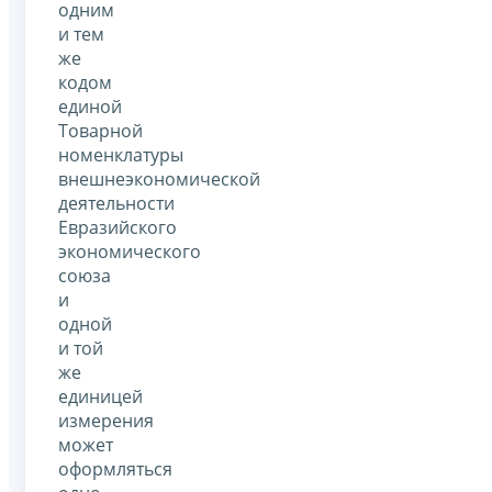
одним
и тем
же
кодом
единой
Товарной
номенклатуры
внешнеэкономической
деятельности
Евразийского
экономического
союза
и
одной
и той
же
единицей
измерения
может
оформляться