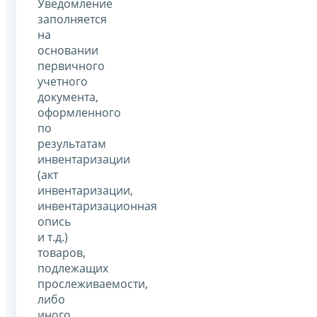
Уведомление
заполняется
на
основании
первичного
учетного
документа,
оформленного
по
результатам
инвентаризации
(акт
инвентаризации,
инвентаризационная
опись
и т.д.)
товаров,
подлежащих
прослеживаемости,
либо
иного