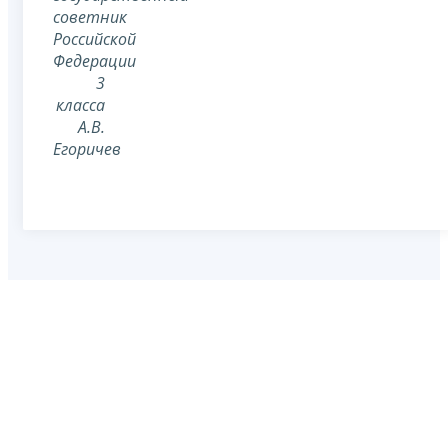
советник
Российской
Федерации
3
класса
А.В.
Егоричев