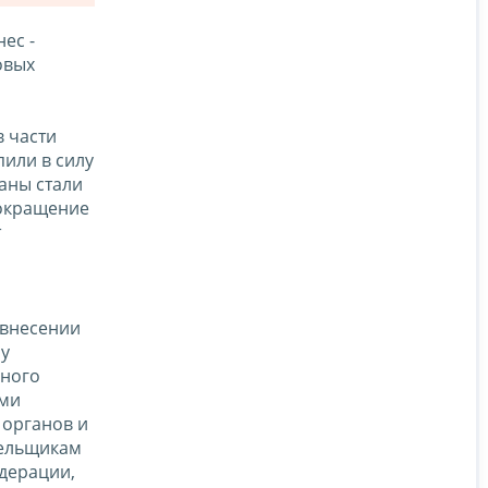
ес -
овых
 части
или в силу
аны стали
сокращение
т
 внесении
му
бного
ыми
 органов и
тельщикам
дерации,