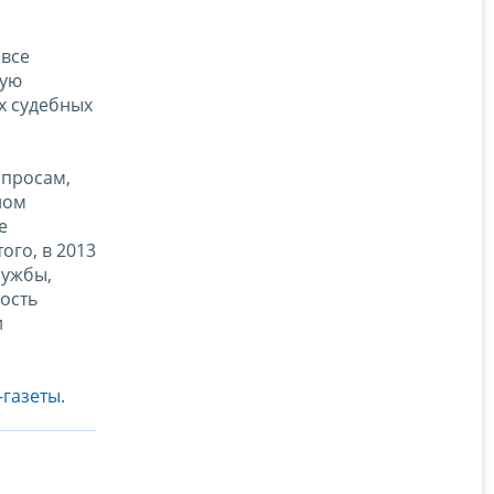
 все
ную
х судебных
опросам,
ном
е
ого, в 2013
лужбы,
ость
и
-газеты
.