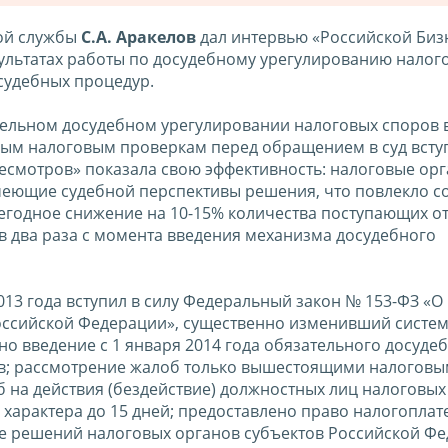
вой службы
С.А. Аракелов
дал интервью «Российской Бизн
езультатах работы по досудебному урегулированию налог
судебных процедур.
тельном досудебном урегулировании налоговых споров в
м налоговым проверкам перед обращением в суд вступ
ресмотров» показала свою эффективность: налоговые орг
меющие судебной перспективы решения, что повлекло 
егодное снижение на 10-15% количества поступающих о
в два раза с момента введения механизма досудебного
2013 года вступил в силу Федеральный закон № 153-ФЗ «О
Российской Федерации», существенно изменивший систе
о введение с 1 января 2014 года обязательного досуде
ов; рассмотрение жалоб только вышестоящими налогов
 на действия (бездействие) должностных лиц налоговых
 характера до 15 дней; предоставлено право налогопла
е решений налоговых органов субъектов Российской Фе