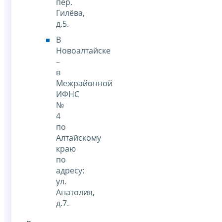
пер.
Гилёва,
д.5.
В
Новоалтайске
–
в
Межрайонной
ИФНС
№
4
по
Алтайскому
краю
по
адресу:
ул.
Анатолия,
д.7.