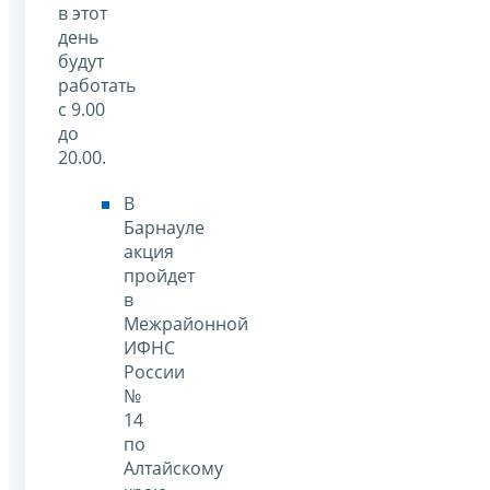
в этот
день
будут
работать
с 9.00
до
20.00.
В
Барнауле
акция
пройдет
в
Межрайонной
ИФНС
России
№
14
по
Алтайскому