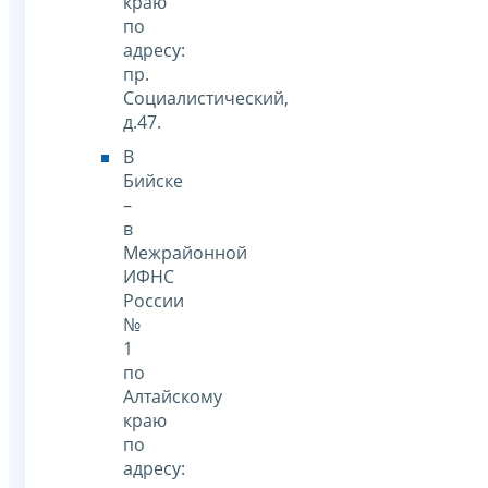
краю
по
адресу:
пр.
Социалистический,
д.47.
В
Бийске
–
в
Межрайонной
ИФНС
России
№
1
по
Алтайскому
краю
по
адресу: