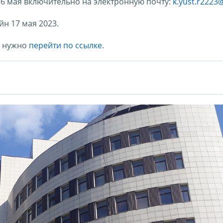
6 мая включительно на электронную почту:
k.yust.r2223
н 17 мая 2023.
я нужно
перейти по ссылке
.