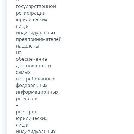
государственной
регистрации
юридических
лиц и
индивидуальных
предпринимателей
нацелены
на
обеспечение
достоверности
самых
востребованных
федеральных
информационных
ресурсов
–
реестров
юридических
лиц и
индивидуальных