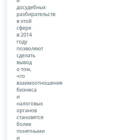
и
досудебных
разбирательств
в этой
сфере
в 2014
году
позволяют
сделать
вывод
о том,
что
взаимоотношения
бизнеса
и
налоговых
органов
становятся
более
понятными
и