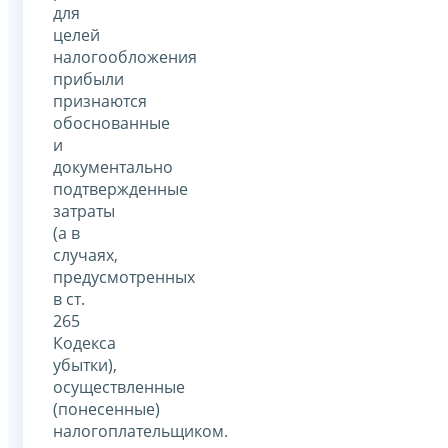
для
целей
налогообложения
прибыли
признаются
обоснованные
и
документально
подтвержденные
затраты
(а в
случаях,
предусмотренных
в ст.
265
Кодекса
убытки),
осуществленные
(понесенные)
налогоплательщиком.