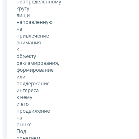
неопределенному
кругу
лиц и
направленную
на
привлечение
внимания
к
объекту
рекламирования,
формирование
или
поддержание
интереса
к нему
и его
продвижение
на
рынке.
Под
понятием