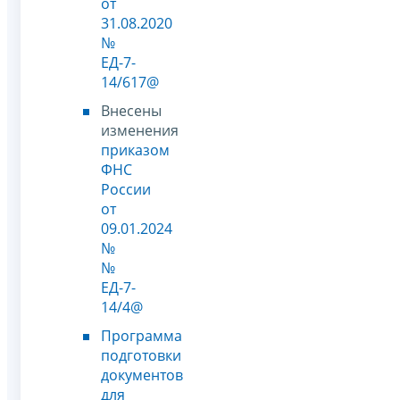
от
31.08.2020
№
ЕД-7-
14/617@
Внесены
изменения
приказом
ФНС
России
от
09.01.2024
№
№
ЕД-7-
14/4@
Программа
подготовки
документов
для