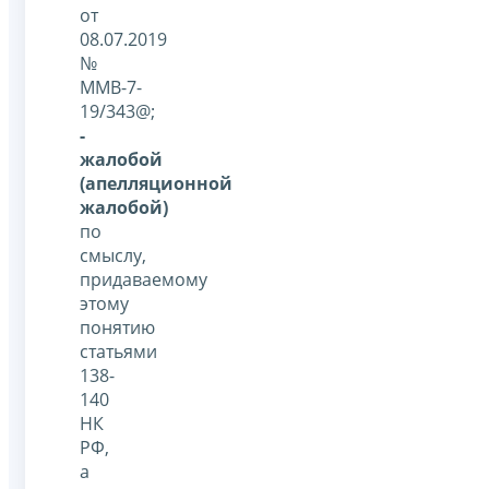
от
08.07.2019
№
ММВ-7-
19/343@;
-
жалобой
(апелляционной
жалобой)
по
смыслу,
придаваемому
этому
понятию
статьями
138-
140
НК
РФ,
а