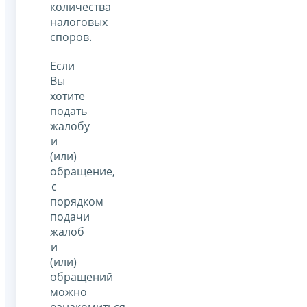
количества
налоговых
споров.
Если
Вы
хотите
подать
жалобу
и
(или)
обращение,
с
порядком
подачи
жалоб
и
(или)
обращений
можно
ознакомиться