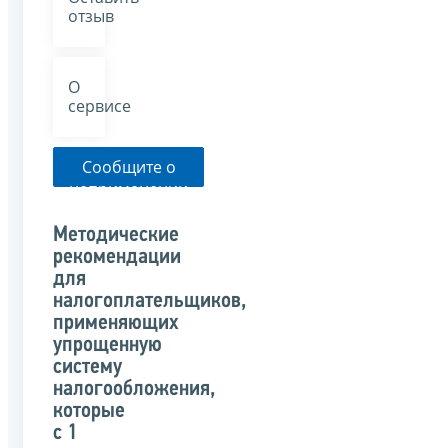
отзыв
О
сервисе
Сообщите о
неприменении
налоговым
органом
Методические
указанного
рекомендации
письма
для
налогоплательщиков,
применяющих
упрощенную
систему
налогообложения,
которые
с 1