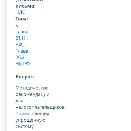
письма:
НДС
Теги:
-,
Глава
21 НК
РФ
,
Глава
26.2
НК РФ
Вопрос:
Методические
рекомендации
для
налогоплательщиков,
применяющих
упрощенную
систему