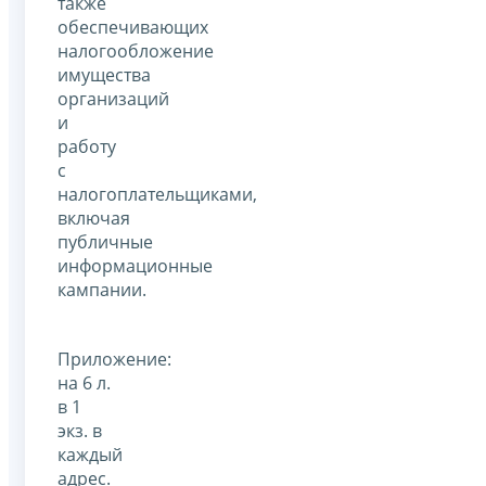
также
обеспечивающих
налогообложение
имущества
организаций
и
работу
с
налогоплательщиками,
включая
публичные
информационные
кампании.
Приложение:
на 6 л.
в 1
экз. в
каждый
адрес.