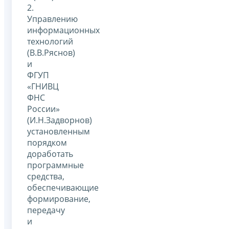
2.
Управлению
информационных
технологий
(В.В.Ряснов)
и
ФГУП
«ГНИВЦ
ФНС
России»
(И.Н.Задворнов)
установленным
порядком
доработать
программные
средства,
обеспечивающие
формирование,
передачу
и