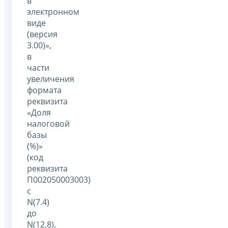
в
электронном
виде
(версия
3.00)»,
в
части
увеличения
формата
реквизита
«Доля
налоговой
базы
(%)»
(код
реквизита
П002050003003)
с
N(7.4)
до
N(12.8).