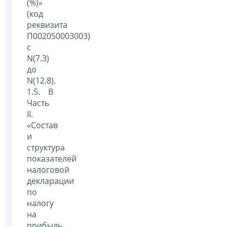
(%)»
(код
реквизита
П002050003003)
с
N(7.3)
до
N(12.8).
1.5. В
Часть
II.
«Состав
и
структура
показателей
налоговой
декларации
по
налогу
на
прибыль