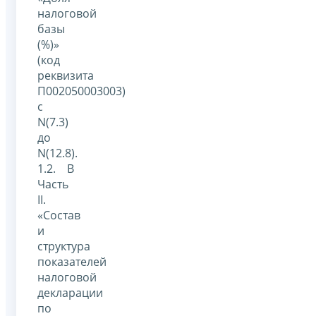
налоговой
базы
(%)»
(код
реквизита
П002050003003)
с
N(7.3)
до
N(12.8).
1.2. В
Часть
II.
«Состав
и
структура
показателей
налоговой
декларации
по