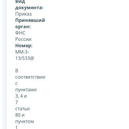
Вид
документа:
Приказ
Принявший
орган:
ФНС
России
Номер:
ММ-3-
13/533@
В
соответствии
с
пунктами
3, 4 и
7
статьи
80 и
пунктом
1