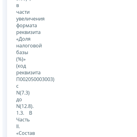
в
части
увеличения
формата
реквизита
«Доля
налоговой
базы
(%)»
(код
реквизита
П002050003003)
с
N(7.3)
до
N(12.8).
1.3. В
Часть
II.
«Состав