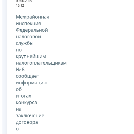
09.06.2025
16:12
Межрайонная
инспекция
Федеральной
налоговой
службы
по
крупнейшим
налогоплательщикам
№ 8
сообщает
информацию
об
итогах
конкурса
на
заключение
договора
о