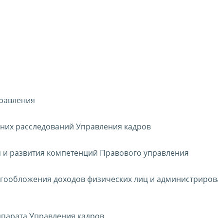
правления
нних расследований Управления кадров
я и развития компетенций Правового управления
огообложения доходов физических лиц и администриро
ппарата Управления кадров