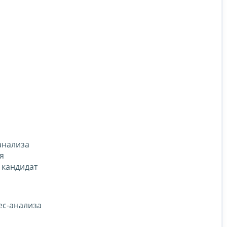
анализа
я
 кандидат
ес-анализа