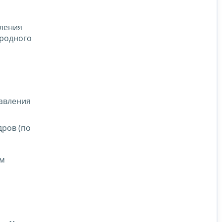
вления
ародного
равления
дров (по
ом