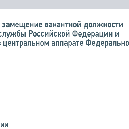
а замещение вакантной должности
 службы Российской Федерации и
в центральном аппарате Федеральн
сии