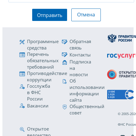
Отмена
Отправить
Программные
Обратная
средства
связь
Перечень
Контакты
обязательных
Подписка
требований
на
Противодействие
новости
коррупции
Об
Госслужба
использовании
в ФНС
информации
России
сайта
Вакансии
Общественный
совет
© 2005-202
ФНС Росси
Открытое
ведомство