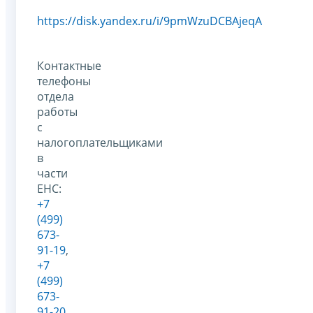
https://disk.yandex.ru/i/9pmWzuDCBAjeqA
Контактные
телефоны
отдела
работы
с
налогоплательщиками
в
части
ЕНС:
+7
(499)
673-
91-19
,
+7
(499)
673-
91-20
.