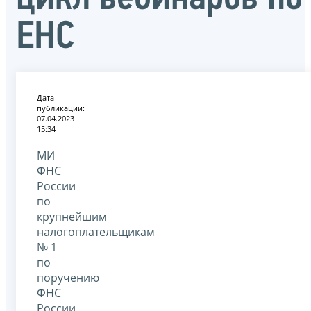
ЕНС
Дата
публикации:
07.04.2023
15:34
МИ
ФНС
России
по
крупнейшим
налогоплательщикам
№ 1
по
поручению
ФНС
России