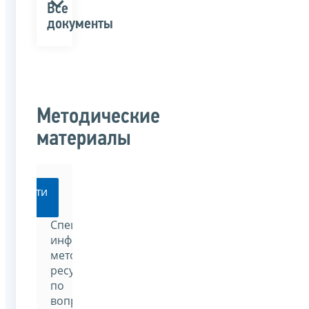
Все
документы
Методические
материалы
Перейти
Специализированный
информационно-
методический
ресурс
по
вопросам