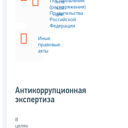
Постановления
Президента
(распоряжения)
Российской
Правительства
Федерации
Российской
Федерации
Иные
правовые
акты
Антикоррупционная
экспертиза
В
целях