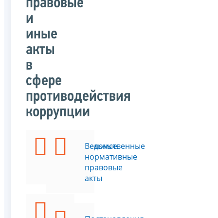
правовые
и
иные
акты
в
сфере
противодействия
коррупции
Федеральные
Ведомственные
законы
нормативные
правовые
акты
Указы