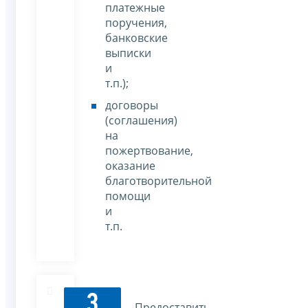
платежные
поручения,
банковские
выписки
и
т.п.);
договоры
(соглашения)
на
пожертвование,
оказание
благотворительной
помощи
и
т.п.
3
Предоставить