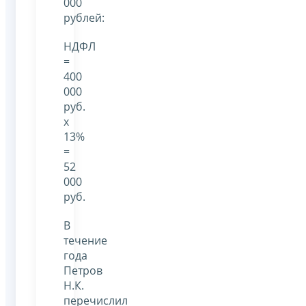
000
рублей:
НДФЛ
=
400
000
руб.
х
13%
=
52
000
руб.
В
течение
года
Петров
Н.К.
перечислил