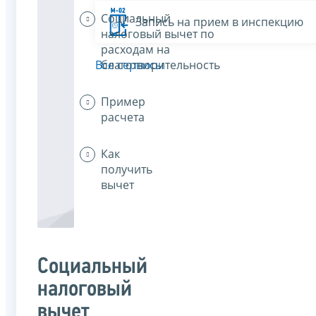
Социальный
Запись на прием в инспекцию
налоговый вычет по
расходам на
благотворительность
Все сервисы
Пример
расчета
Как
получить
вычет
Социальный
налоговый
вычет