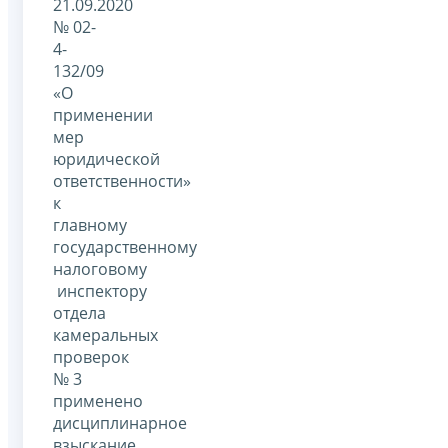
21.09.2020
№ 02-
4-
132/09
«О
применении
мер
юридической
ответственности»
к
главному
государственному
налоговому
инспектору
отдела
камеральных
проверок
№ 3
применено
дисциплинарное
взыскание