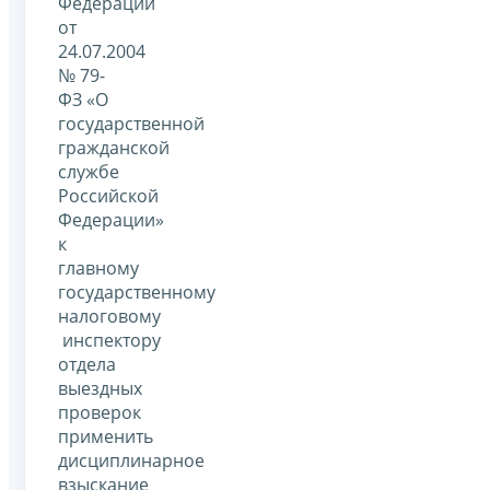
Федерации
от
24.07.2004
№ 79-
ФЗ «О
государственной
гражданской
службе
Российской
Федерации»
к
главному
государственному
налоговому
инспектору
отдела
выездных
проверок
применить
дисциплинарное
взыскание