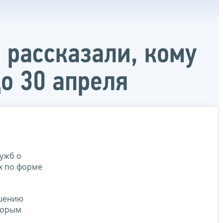
 рассказали, кому
о 30 апреля
ужб о
х по форме
ышению
торым