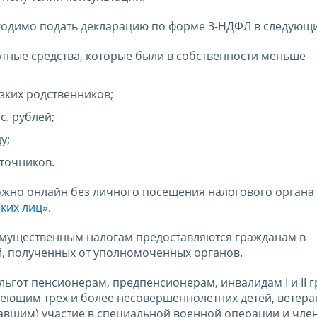
ходимо подать декларацию по форме 3-НДФЛ в следующи
тные средства, которые были в собственности меньше
зких родственников;
с. рублей;
у;
точников.
ожно онлайн без личного посещения налогового органа
ких лиц
».
 имущественным налогам предоставляются гражданам в
й, полученных от уполномоченных органов.
льгот пенсионерам, предпенсионерам, инвалидам I и II г
имеющим трех и более несовершеннолетних детей, ветер
вшим) участие в специальной военной операции и чле