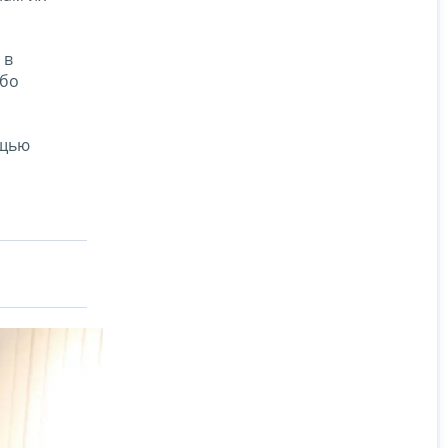
 в
ибо
ощью