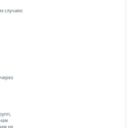
х случаях:
 через
рупп,
анам
нам их