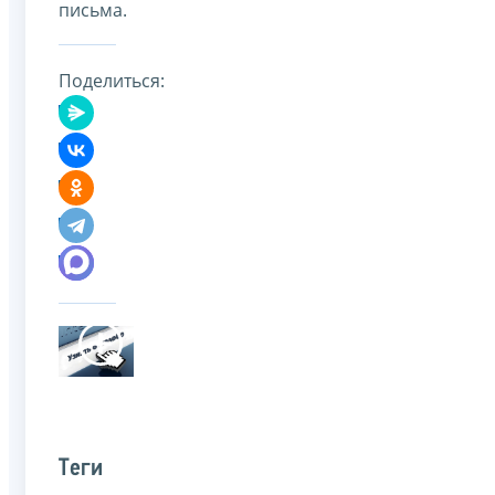
письма.
Поделиться:
Теги