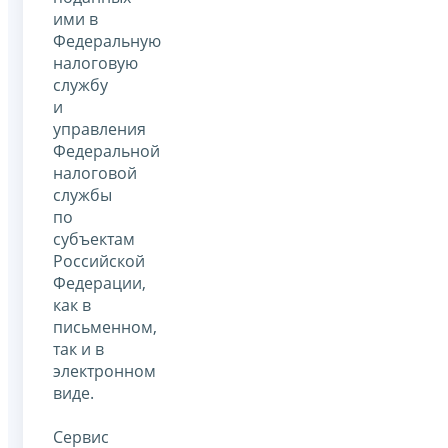
ими в
Федеральную
налоговую
службу
и
управления
Федеральной
налоговой
службы
по
субъектам
Российской
Федерации,
как в
письменном,
так и в
электронном
виде.
Сервис