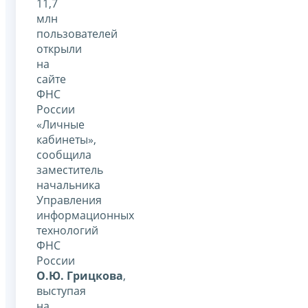
11,7
млн
пользователей
открыли
на
сайте
ФНС
России
«Личные
кабинеты»,
сообщила
заместитель
начальника
Управления
информационных
технологий
ФНС
России
О.Ю. Грицкова
,
выступая
на