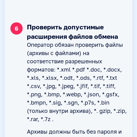
Проверить допустимые
6
расширения файлов обмена
Оператор обязан проверить файлы
(архивы с файлами) на
соответствие разрешенных
форматов: *.xml *.pdf *.doc, *.docx,
*.xls, *.xlsx, *.odt, *.ods, *.rtf, *.txt
*.csv, *.jpg, *.jpeg, *.jfif, *.tif, *.tiff,
*.png, *.bmp, *.webp, *.json, *.gsfx,
*.bmpn, *.sig, *.sgn, *.p7s, *.bin
(только внутри архива), *. gzip, *.zip,
*.rar, *.7z .
Архивы должны быть без пароля и