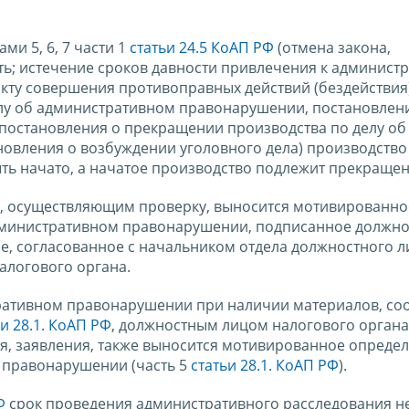
ми 5, 6, 7 части 1
статьи 24.5 КоАП РФ
(отмена закона,
ь; истечение сроков давности привлечения к админист
акту совершения противоправных действий (бездействия)
елу об административном правонарушении, постановлен
постановления о прекращении производства по делу об
вления о возбуждении уголовного дела) производство 
ь начато, а начатое производство подлежит прекраще
, осуществляющим проверку, выносится мотивированно
административном правонарушении, подписанное должн
, согласованное с начальником отдела должностного л
алогового органа.
стративном правонарушении при наличии материалов, со
ьи 28.1. КоАП РФ
, должностным лицом налогового органа
, заявления, также выносится мотивированное определ
 правонарушении (часть 5
статьи 28.1. КоАП РФ
).
Ф
срок проведения административного расследования н