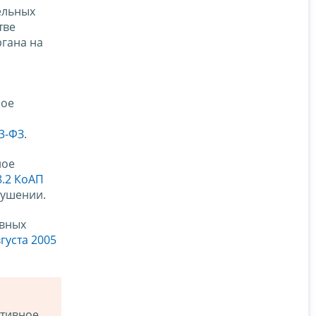
ельных
тве
ргана на
ное
3-ФЗ
.
ное
8.2 КоАП
рушении.
ивных
густа 2005
ативное