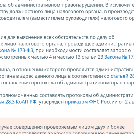
ела об административном правонарушении. В исключит
тву должностного лица налогового органа, в производс
ководителем (заместителем руководителя) налогового о
я для выяснения всех обстоятельств по делу об
е лицо налогового органа, проводящее административ
кона № 173-ФЗ
, при необходимости составляет запрос о
смотренных частью 4 и частью 13 статьи 23
Закона № 17
лица, в отношении которого проводится административ
ргана в адрес данного лица в соответствии со
статьей 2
 составления протокола об административном правона
уполномоченных составлять протоколы об администрат
ьи 28.3 КоАП РФ
, утвержден
приказом ФНС России от 2 ав
лучае совершения проверяемым лицом двух и более
токол составляется за каждое совершенное администр