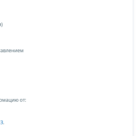
я)
,
ставлением
рмацию от:
ФЗ
.