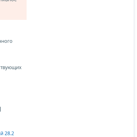
нного
ствующих
м
й 28.2