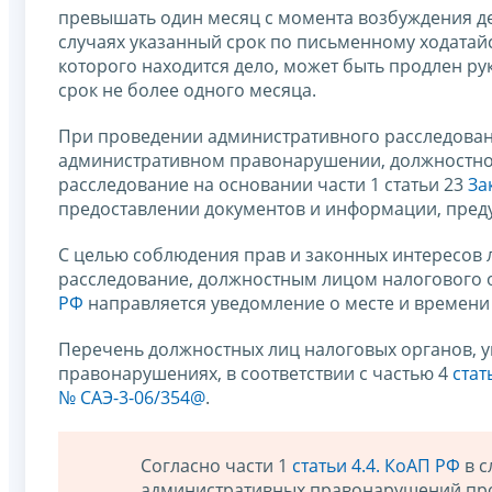
превышать один месяц с момента возбуждения д
случаях указанный срок по письменному ходатайс
которого находится дело, может быть продлен ру
срок не более одного месяца.
При проведении административного расследовани
административном правонарушении, должностно
расследование на основании части 1 статьи 23
За
предоставлении документов и информации, преду
С целью соблюдения прав и законных интересов 
расследование, должностным лицом налогового о
РФ
направляется уведомление о месте и времени
Перечень должностных лиц налоговых органов, 
правонарушениях, в соответствии с частью 4
стат
№ САЭ-3-06/354@
.
Согласно части 1
статьи 4.4. КоАП РФ
в с
административных правонарушений про