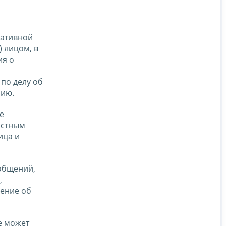
ративной
 лицом, в
ия о
по делу об
нию.
е
остным
ица и
общений,
,
ение об
е может