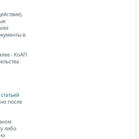
ействия),
ные
/или
окументы в
лее - КоАП
тельства
о
статьей
нно после
ивном
ку либо
но