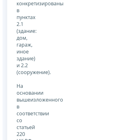
конкретизированы
в
пунктах
2.1
(здание:
дом,
гараж,
иное
здание)
и 2.2
(сооружение).
На
основании
вышеизложенного
в
соответствии
со
статьей
220