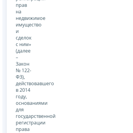
прав
на
недвижимое
имущество
и
сделок
с ним»
(далее
–
Закон
№ 122-
ФЗ),
действовавшего
в 2014
году,
основаниями
для
государственной
регистрации
права