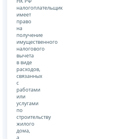
НК РФ
налогоплательщик
имеет
право
на
получение
имущественного
налогового
вычета
в виде
расходов,
связанных
с
работами
или
услугами
по
строительству
жилого
дома,
а